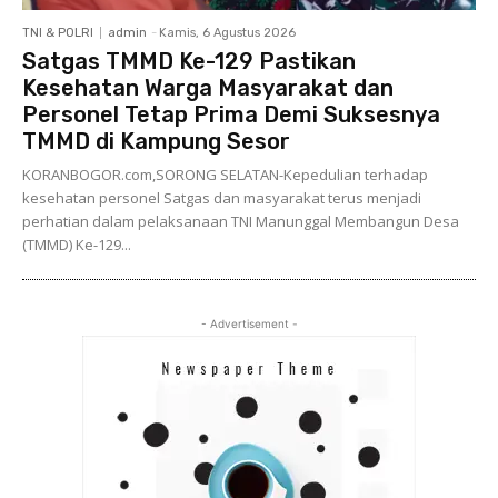
TNI & POLRI
admin
-
Kamis, 6 Agustus 2026
Satgas TMMD Ke-129 Pastikan
Kesehatan Warga Masyarakat dan
Personel Tetap Prima Demi Suksesnya
TMMD di Kampung Sesor
KORANBOGOR.com,SORONG SELATAN-Kepedulian terhadap
kesehatan personel Satgas dan masyarakat terus menjadi
perhatian dalam pelaksanaan TNI Manunggal Membangun Desa
(TMMD) Ke-129...
- Advertisement -