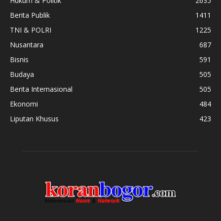
Hukum & Politik
2635
Berita Publik
1411
TNI & POLRI
1225
Nusantara
687
Bisnis
591
Budaya
505
Berita Internasional
505
Ekonomi
484
Liputan Khusus
423