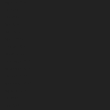
Agustus 2024
Juli 2024
Juni 2024
Mei 2024
April 2024
Maret 2024
Februari 2024
Januari 2024
Desember 2023
November 2023
Oktober 2023
September 2023
Agustus 2023
Juli 2023
Juni 2023