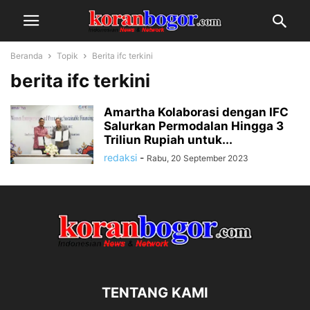
Beranda
Topik
Berita ifc terkini
berita ifc terkini
Amartha Kolaborasi dengan IFC
Salurkan Permodalan Hingga 3
Triliun Rupiah untuk...
redaksi
-
Rabu, 20 September 2023
TENTANG KAMI