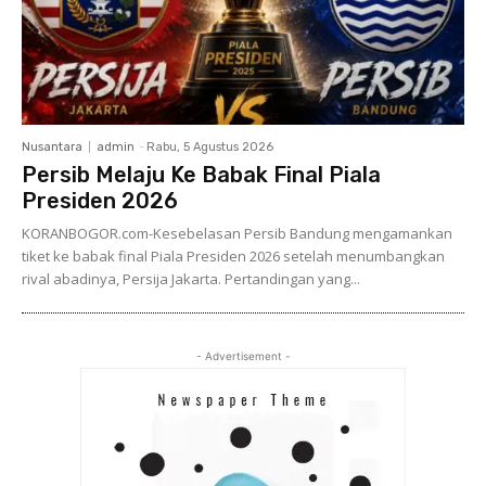
Nusantara
admin
-
Rabu, 5 Agustus 2026
Persib Melaju Ke Babak Final Piala
Presiden 2026
KORANBOGOR.com-Kesebelasan Persib Bandung mengamankan
tiket ke babak final Piala Presiden 2026 setelah menumbangkan
rival abadinya, Persija Jakarta. Pertandingan yang...
- Advertisement -