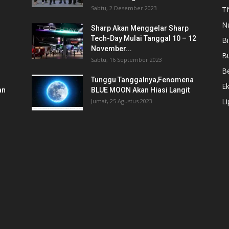
Sabtu, 2 Desember 2023
T
N
Sharp Akan Menggelar Sharp
Tech-Day Mulai Tanggal 10 – 12
Bi
November...
B
Sabtu, 16 September 2023
Be
Tunggu Tanggalnya,Fenomena
E
an
BLUE MOON Akan Hiasi Langit
L
Jumat, 25 Agustus 2023