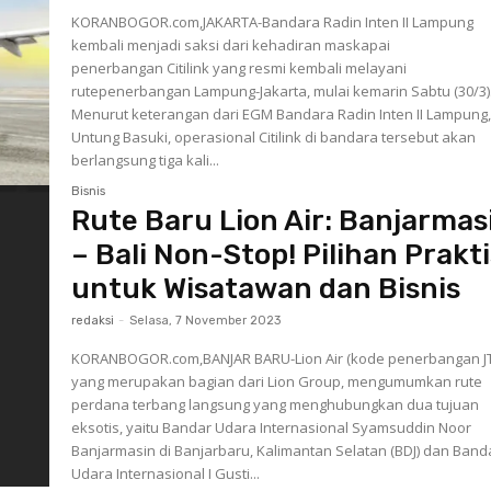
KORANBOGOR.com,JAKARTA-Bandara Radin Inten II Lampung
kembali menjadi saksi dari kehadiran maskapai
penerbangan Citilink yang resmi kembali melayani
rutepenerbangan Lampung-Jakarta, mulai kemarin Sabtu (30/3)
Menurut keterangan dari EGM Bandara Radin Inten II Lampung
Untung Basuki, operasional Citilink di bandara tersebut akan
berlangsung tiga kali...
Bisnis
Rute Baru Lion Air: Banjarmas
– Bali Non-Stop! Pilihan Prakt
untuk Wisatawan dan Bisnis
redaksi
-
Selasa, 7 November 2023
KORANBOGOR.com,BANJAR BARU-Lion Air (kode penerbangan JT
yang merupakan bagian dari Lion Group, mengumumkan rute
perdana terbang langsung yang menghubungkan dua tujuan
eksotis, yaitu Bandar Udara Internasional Syamsuddin Noor
Banjarmasin di Banjarbaru, Kalimantan Selatan (BDJ) dan Band
Udara Internasional I Gusti...