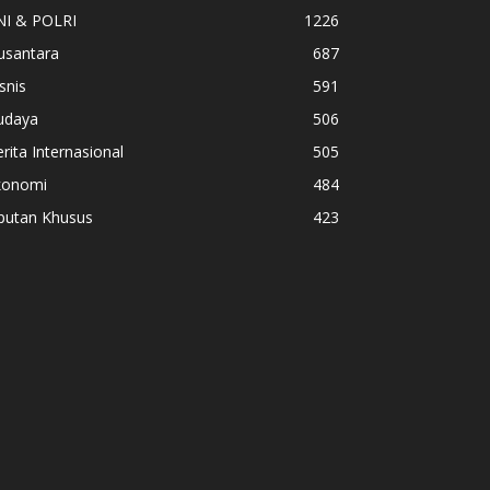
NI & POLRI
1226
usantara
687
snis
591
udaya
506
rita Internasional
505
konomi
484
iputan Khusus
423