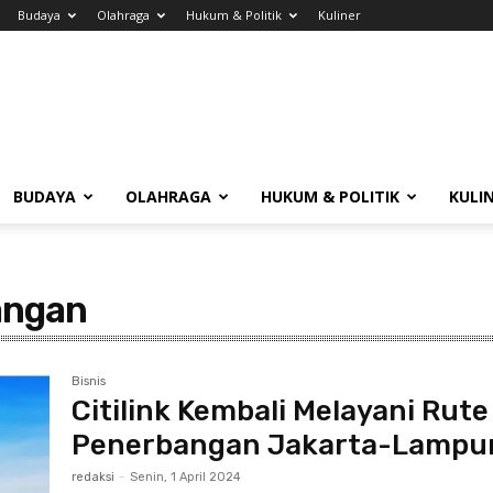
Budaya
Olahraga
Hukum & Politik
Kuliner
BUDAYA
OLAHRAGA
HUKUM & POLITIK
KULI
angan
Bisnis
Citilink Kembali Melayani Rute
Penerbangan Jakarta-Lampu
redaksi
-
Senin, 1 April 2024