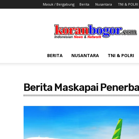
Masuk / Bergabung
Berita
Nusantara
TNI & POLRI
Koran
Bogor
BERITA
NUSANTARA
TNI & POLRI
Berita Maskapai Penerb