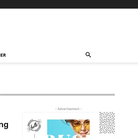
NER
- Advertisement -
ng