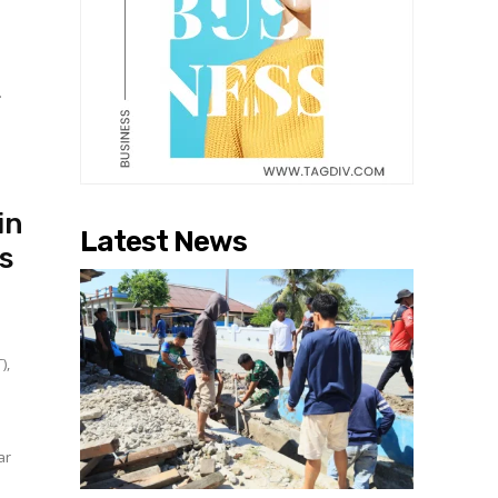
.
,
in
Latest News
is
),
ar