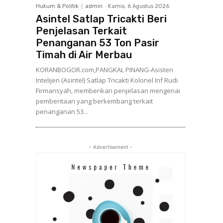
Hukum & Politik
admin
-
Kamis, 6 Agustus 2026
Asintel Satlap Tricakti Beri
Penjelasan Terkait
Penanganan 53 Ton Pasir
Timah di Air Merbau
KORANBOGOR.com,PANGKAL PINANG-Asisten
Intelijen (Asintel) Satlap Tricakti Kolonel Inf Rudi
Firmansyah, memberikan penjelasan mengenai
pemberitaan yang berkembang terkait
penanganan 53...
- Advertisement -