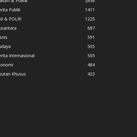
kum & Politik
2636
rita Publik
1411
NI & POLRI
1225
usantara
687
snis
591
udaya
505
rita Internasional
505
konomi
484
iputan Khusus
423