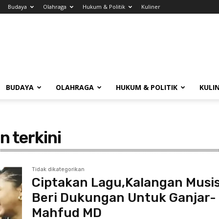
Budaya
Olahraga
Hukum & Politik
Kuliner
BUDAYA
OLAHRAGA
HUKUM & POLITIK
KULI
n terkini
Tidak dikategorikan
Ciptakan Lagu,Kalangan Musis
Beri Dukungan Untuk Ganjar-
Mahfud MD