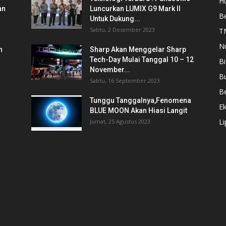
Hu
an
Luncurkan LUMIX G9 Mark II
Be
Untuk Dukung...
Sabtu, 2 Desember 2023
T
N
n
Sharp Akan Menggelar Sharp
Tech-Day Mulai Tanggal 10 – 12
Bi
November...
B
Sabtu, 16 September 2023
Be
Tunggu Tanggalnya,Fenomena
E
BLUE MOON Akan Hiasi Langit
L
Jumat, 25 Agustus 2023