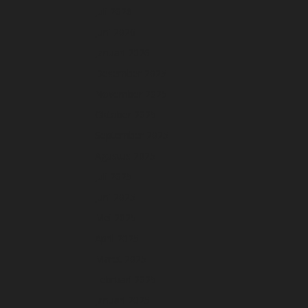
Juli 2026
Juni 2026
Januari 2026
Desember 2025
November 2025
Oktober 2025
September 2025
Agustus 2025
Juli 2025
Juni 2025
Mei 2025
April 2025
Maret 2025
Februari 2025
Januari 2025