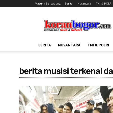
Masuk / Bergabung
Berita
Nusantara
TNI & POLRI
Koran
Bogor
BERITA
NUSANTARA
TNI & POLRI
berita musisi terkenal da