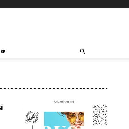
NER
- Advertisement -
i