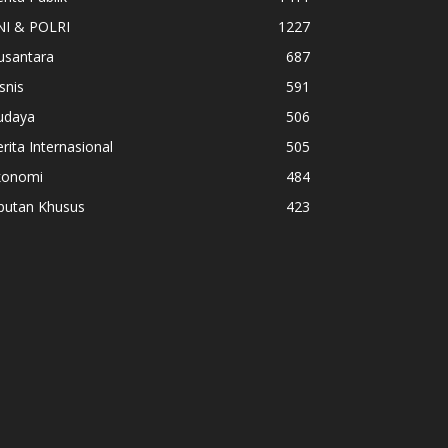
NI & POLRI
1227
usantara
687
snis
591
udaya
506
rita Internasional
505
konomi
484
iputan Khusus
423