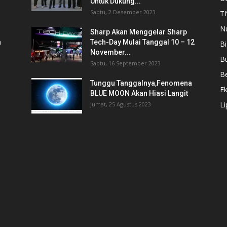
Untuk Dukung...
Sabtu, 2 Desember 2023
T
N
Sharp Akan Menggelar Sharp
a
Tech-Day Mulai Tanggal 10 – 12
Bi
November...
B
Sabtu, 16 September 2023
Be
Tunggu Tanggalnya,Fenomena
E
BLUE MOON Akan Hiasi Langit
L
Jumat, 25 Agustus 2023