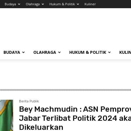
Budaya
Olahraga
Hukum & Politik
Kuliner
BUDAYA
OLAHRAGA
HUKUM & POLITIK
KULI
Berita Publik
Bey Machmudin : ASN Pempro
Jabar Terlibat Politik 2024 ak
Dikeluarkan