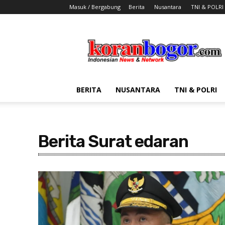
Masuk / Bergabung
Berita
Nusantara
TNI & POLRI
Koran
Bogor
BERITA
NUSANTARA
TNI & POLRI
Berita Surat edaran