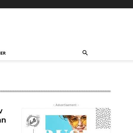
NER
- Advertisement -
v
an