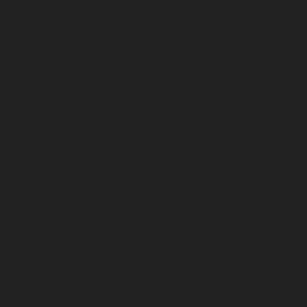
Juli 2024
Juni 2024
Mei 2024
April 2024
Maret 2024
Februari 2024
Januari 2024
Desember 2023
November 2023
Oktober 2023
September 2023
Agustus 2023
Juli 2023
Juni 2023
September 2021