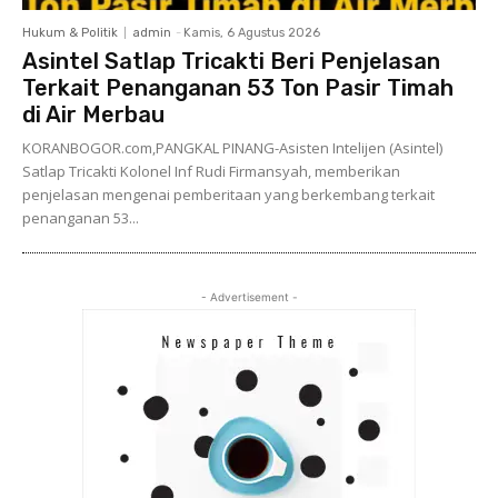
Hukum & Politik
admin
-
Kamis, 6 Agustus 2026
Asintel Satlap Tricakti Beri Penjelasan
Terkait Penanganan 53 Ton Pasir Timah
di Air Merbau
KORANBOGOR.com,PANGKAL PINANG-Asisten Intelijen (Asintel)
Satlap Tricakti Kolonel Inf Rudi Firmansyah, memberikan
penjelasan mengenai pemberitaan yang berkembang terkait
penanganan 53...
- Advertisement -