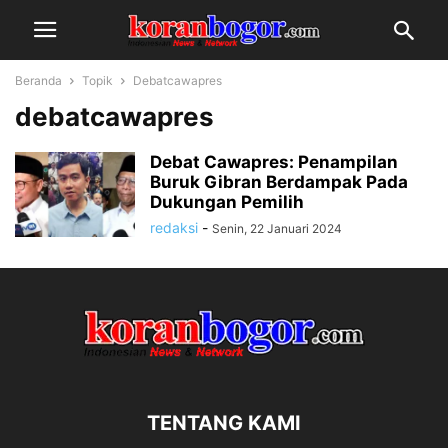
Beranda
Topik
Debatcawapres
debatcawapres
Debat Cawapres: Penampilan
Buruk Gibran Berdampak Pada
Dukungan Pemilih
redaksi
-
Senin, 22 Januari 2024
TENTANG KAMI