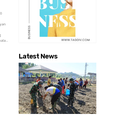
00
ayan
g
ala...
Latest News