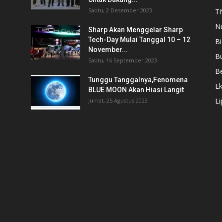
Sabtu, 2 Desember 2023
T
N
Sharp Akan Menggelar Sharp
Tech-Day Mulai Tanggal 10 – 12
Bi
November...
B
Sabtu, 16 September 2023
Be
Tunggu Tanggalnya,Fenomena
E
i
BLUE MOON Akan Hiasi Langit
L
Jumat, 25 Agustus 2023