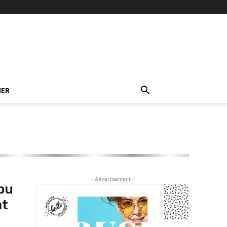
NER
- Advertisement -
ibu
at