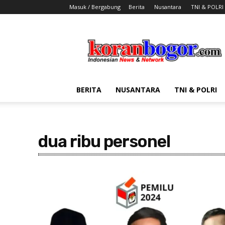
Masuk / Bergabung
Berita
Nusantara
TNI & POLRI
Koran
Bogor
BERITA
NUSANTARA
TNI & POLRI
dua ribu personel