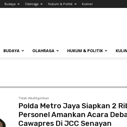
Budaya
Olahraga
Hukum & Politik
Kuliner
BUDAYA
OLAHRAGA
HUKUM & POLITIK
KULI
Tidak dikategorikan
Polda Metro Jaya Siapkan 2 R
Personel Amankan Acara Deb
Cawapres Di JCC Senayan