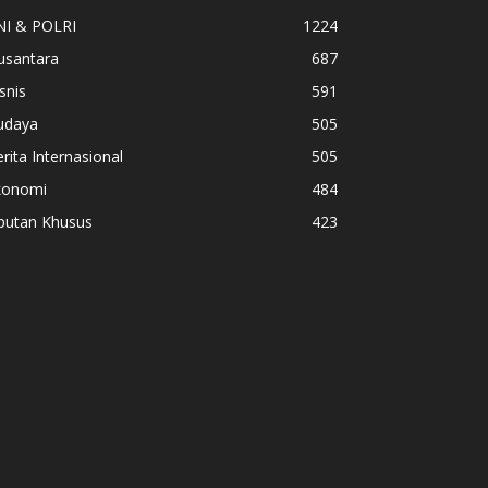
NI & POLRI
1224
usantara
687
snis
591
udaya
505
rita Internasional
505
konomi
484
iputan Khusus
423