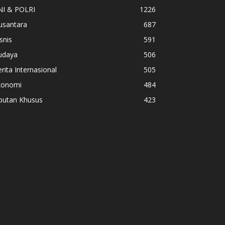
NI & POLRI
1226
usantara
687
snis
591
udaya
506
rita Internasional
505
konomi
484
iputan Khusus
423