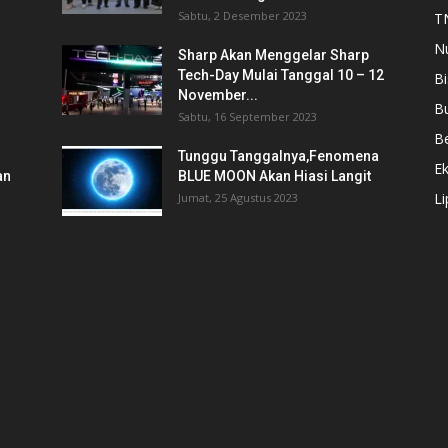
Sabtu, 2 Desember 2023
T
N
Sharp Akan Menggelar Sharp
Tech-Day Mulai Tanggal 10 – 12
Bi
November...
B
Sabtu, 16 September 2023
Be
Tunggu Tanggalnya,Fenomena
E
an
BLUE MOON Akan Hiasi Langit
L
Jumat, 25 Agustus 2023