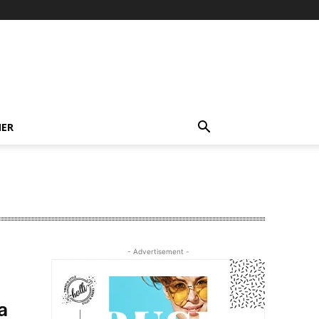
NER
- Advertisement -
a