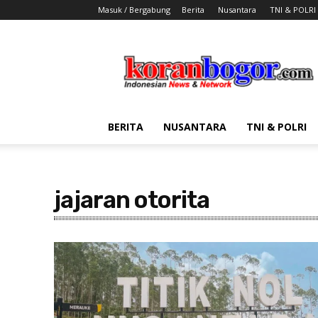
Masuk / Bergabung
Berita
Nusantara
TNI & POLRI
Koran
Bogor
BERITA
NUSANTARA
TNI & POLRI
jajaran otorita