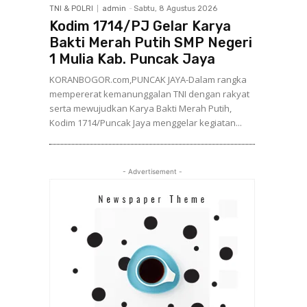
TNI & POLRI
admin
-
Sabtu, 8 Agustus 2026
Kodim 1714/PJ Gelar Karya
Bakti Merah Putih SMP Negeri
1 Mulia Kab. Puncak Jaya
KORANBOGOR.com,PUNCAK JAYA-Dalam rangka
mempererat kemanunggalan TNI dengan rakyat
serta mewujudkan Karya Bakti Merah Putih,
Kodim 1714/Puncak Jaya menggelar kegiatan...
- Advertisement -