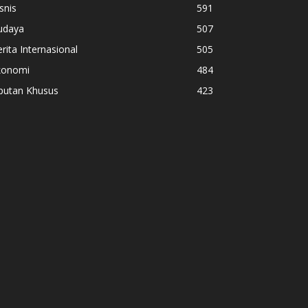
snis
591
udaya
507
rita Internasional
505
konomi
484
iputan Khusus
423