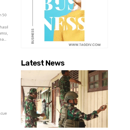
n 50
hasil
umsi,
a...
Latest News
scue