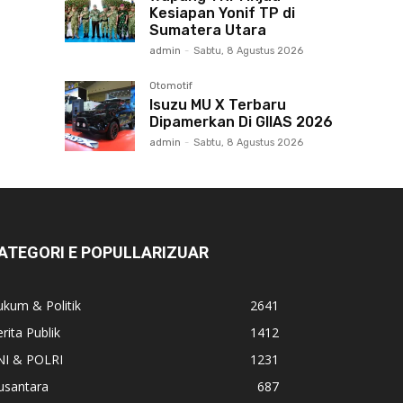
Kesiapan Yonif TP di
Sumatera Utara
admin
-
Sabtu, 8 Agustus 2026
Otomotif
Isuzu MU X Terbaru
Dipamerkan Di GIIAS 2026
admin
-
Sabtu, 8 Agustus 2026
ATEGORI E POPULLARIZUAR
kum & Politik
2641
rita Publik
1412
NI & POLRI
1231
usantara
687