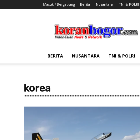
Masuk / Bergabung
Berita
Nusantara
TNI & POLRI
Koran
Bogor
BERITA
NUSANTARA
TNI & POLRI
korea