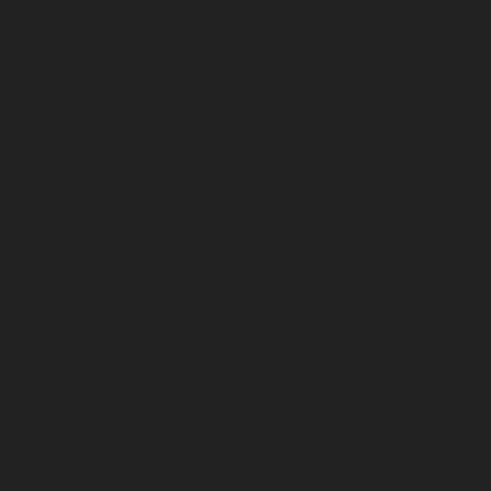
Agustus 2024
Juli 2024
Juni 2024
Mei 2024
April 2024
Maret 2024
Februari 2024
Januari 2024
Desember 2023
November 2023
Oktober 2023
September 2023
Agustus 2023
Juli 2023