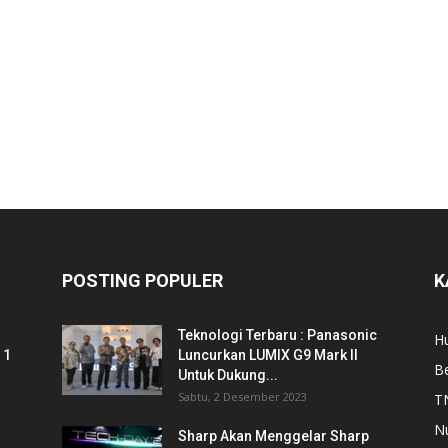
POSTING POPULER
K
Teknologi Terbaru : Panasonic
Hu
 1
Luncurkan LUMIX G9 Mark II
Be
Untuk Dukung...
Sabtu, 2 Desember 2023
T
N
Sharp Akan Menggelar Sharp