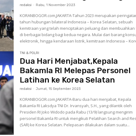
redaksi
-
Rabu, 1 November 2023
KORANBOGOR.com,JAKARTA-Tahun 2023 merupakan peringata
tahun hubungan bilateral Indonesia – Korea Selatan, sebuah
kemitraan yang telah menciptakan peluang dan membuahkan 
di berbagai bidang bagi kedua negara. Mulai dari barang kons
elektronik, hingga kendaraan listrik, kemitraan Indonesia – Kore
TNI & POLRI
Dua Hari Menjabat,Kepala
Bakamla RI Melepas Personel
Latihan ke Korea Selatan
redaksi
-
Jumat, 15 September 2023
KORANBOGOR.com,JAKARTA-Baru dua hari menjabat, Kepala
Bakamla RI Laksdya TNI Dr. Irvansyah, S.H., yang dilantik oleh
Presiden RI Joko Widodo pada Rabu (13/9) langsung mengirim
personel Bakamla RI untuk mengikuti Pelatihan Search and Re
(SAR) ke Korea Selatan. Pelepasan dilakukan dalam suatu...