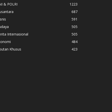
NI & POLRI
1223
usantara
687
snis
591
udaya
505
rita Internasional
505
konomi
484
iputan Khusus
423