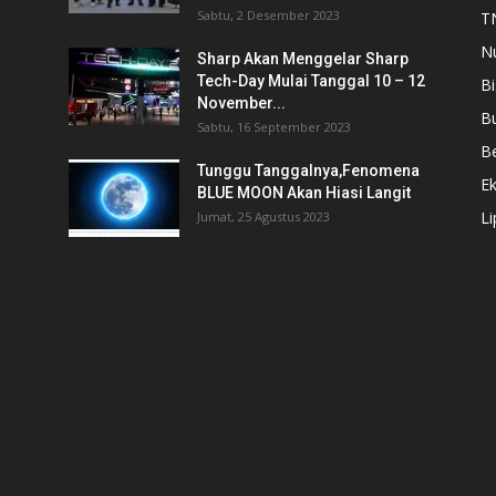
Sabtu, 2 Desember 2023
T
N
Sharp Akan Menggelar Sharp
Tech-Day Mulai Tanggal 10 – 12
Bi
November...
B
Sabtu, 16 September 2023
Be
Tunggu Tanggalnya,Fenomena
E
BLUE MOON Akan Hiasi Langit
L
Jumat, 25 Agustus 2023