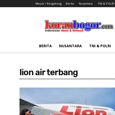
Masuk / Bergabung
Berita
Nusantara
TNI & POLRI
Koran
Bogor
BERITA
NUSANTARA
TNI & POLRI
lion air terbang