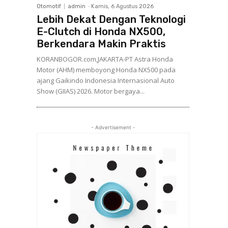
Otomotif
admin
-
Kamis, 6 Agustus 2026
Lebih Dekat Dengan Teknologi
E-Clutch di Honda NX500,
Berkendara Makin Praktis
KORANBOGOR.com,JAKARTA-PT Astra Honda
Motor (AHM) memboyong Honda NX500 pada
ajang Gaikindo Indonesia Internasional Auto
Show (GIIAS) 2026. Motor bergaya...
- Advertisement -