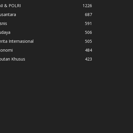
NI & POLRI
1226
usantara
687
snis
591
udaya
506
rita Internasional
505
konomi
484
iputan Khusus
423