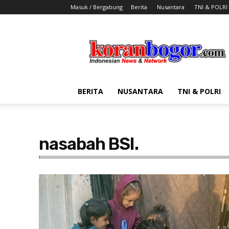
Masuk / Bergabung
Berita
Nusantara
TNI & POLRI
Koran
Bogor
BERITA
NUSANTARA
TNI & POLRI
nasabah BSI.