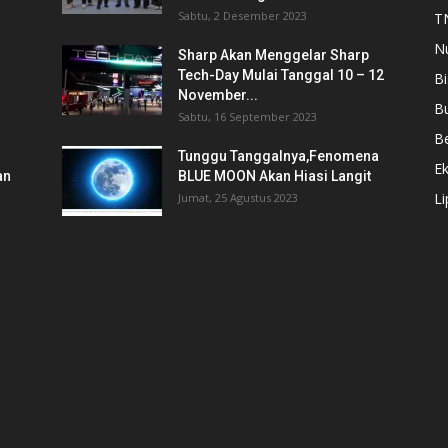
Sabtu, 2 Desember 2023
T
N
Sharp Akan Menggelar Sharp
Tech-Day Mulai Tanggal 10 – 12
Bi
November...
B
Sabtu, 16 September 2023
Be
Tunggu Tanggalnya,Fenomena
E
an
BLUE MOON Akan Hiasi Langit
L
Jumat, 25 Agustus 2023