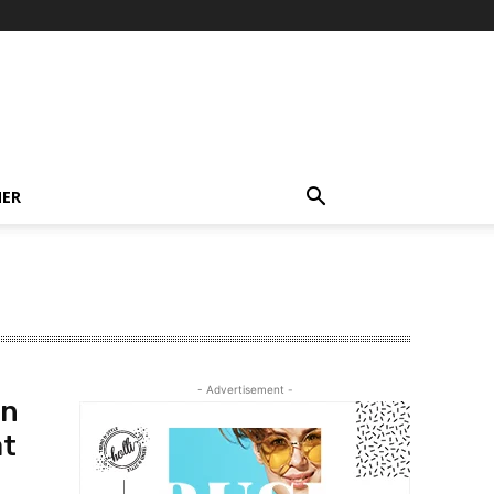
NER
- Advertisement -
an
at