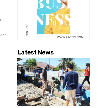
n
apat
Latest News