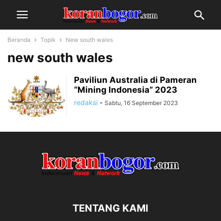
Beranda
Topik
New south wales
new south wales
Paviliun Australia di Pameran
“Mining Indonesia” 2023
redaksi
-
Sabtu, 16 September 2023
TENTANG KAMI