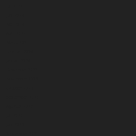
Juli 2024
Juni 2024
Mei 2024
April 2024
Maret 2024
Februari 2024
Januari 2024
Desember 2023
November 2023
Oktober 2023
September 2023
Agustus 2023
Juli 2023
Juni 2023
September 2021