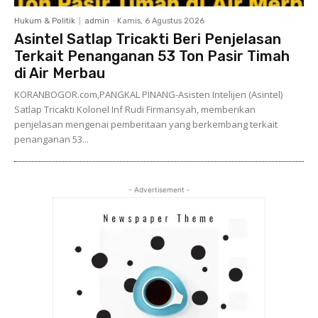
Hukum & Politik
admin
-
Kamis, 6 Agustus 2026
Asintel Satlap Tricakti Beri Penjelasan
Terkait Penanganan 53 Ton Pasir Timah
di Air Merbau
KORANBOGOR.com,PANGKAL PINANG-Asisten Intelijen (Asintel)
Satlap Tricakti Kolonel Inf Rudi Firmansyah, memberikan
penjelasan mengenai pemberitaan yang berkembang terkait
penanganan 53...
- Advertisement -