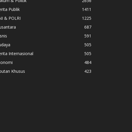
kum & Politik
2636
rita Publik
1411
NI & POLRI
1225
usantara
687
snis
591
udaya
505
rita Internasional
505
konomi
484
iputan Khusus
423