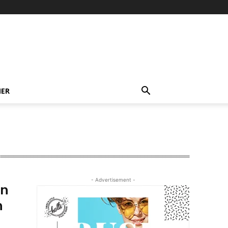
NER
- Advertisement -
en
n