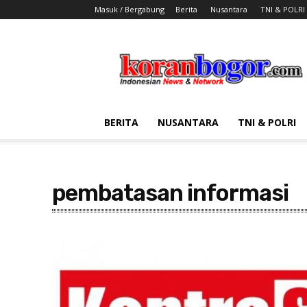
Masuk / Bergabung
Berita
Nusantara
TNI & POLRI
Koran
Bogor
BERITA
NUSANTARA
TNI & POLRI
pembatasan informasi