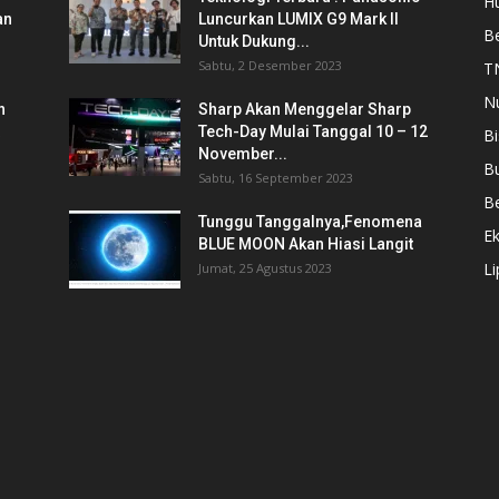
Hu
an
Luncurkan LUMIX G9 Mark II
Be
Untuk Dukung...
Sabtu, 2 Desember 2023
T
N
n
Sharp Akan Menggelar Sharp
Tech-Day Mulai Tanggal 10 – 12
Bi
November...
B
Sabtu, 16 September 2023
Be
Tunggu Tanggalnya,Fenomena
E
BLUE MOON Akan Hiasi Langit
L
Jumat, 25 Agustus 2023