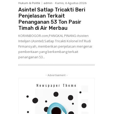
Hukum & Politik
admin
-
Kamis, 6 Agustus 2026
Asintel Satlap Tricakti Beri
Penjelasan Terkait
Penanganan 53 Ton Pasir
Timah di Air Merbau
KORANBOGOR.com,PANGKAL PINANG-Asisten
Intelijen (Asintel) Satlap Tricakti Kolonel Inf Rudi
Firmansyah, memberikan penjelasan mengenai
pemberitaan yang berkembang terkait
penanganan 53...
- Advertisement -