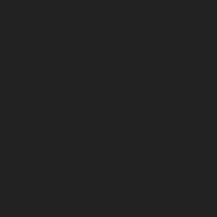
Juli 2026
Juni 2026
Januari 2026
Desember 2025
November 2025
Oktober 2025
September 2025
Agustus 2025
Juli 2025
Juni 2025
Mei 2025
April 2025
Maret 2025
Februari 2025
Januari 2025