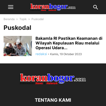
Beranda
Topik
Puskodal
Puskodal
Bakamla RI Pastikan Keamanan di
Wilayah Kepulauan Riau melalui
Operasi Udara...
redaksi
-
Kamis, 19 Oktober 2023
TENTANG KAMI