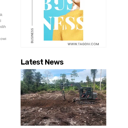
ak
I
ilih
Latest News