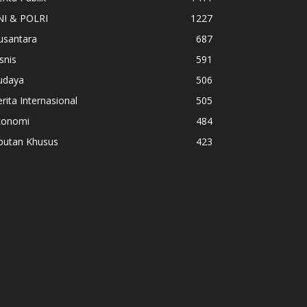
NI & POLRI
1227
usantara
687
snis
591
udaya
506
rita Internasional
505
konomi
484
iputan Khusus
423