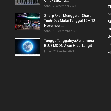
Untuk Dukung...
Sabtu, 2 Desember 2023
T
N
Sharp Akan Menggelar Sharp
a
Tech-Day Mulai Tanggal 10 – 12
Bi
November...
B
Sabtu, 16 September 2023
Be
Tunggu Tanggalnya,Fenomena
E
BLUE MOON Akan Hiasi Langit
L
Jumat, 25 Agustus 2023