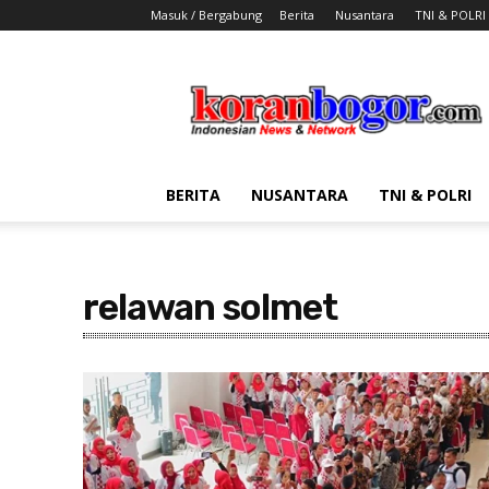
Masuk / Bergabung
Berita
Nusantara
TNI & POLRI
Koran
Bogor
BERITA
NUSANTARA
TNI & POLRI
relawan solmet