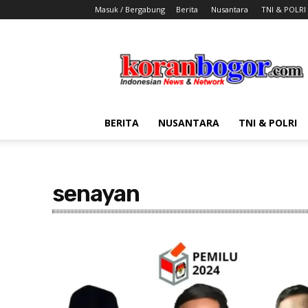
Masuk / Bergabung
Berita
Nusantara
TNI & POLRI
Koran
Bogor
BERITA
NUSANTARA
TNI & POLRI
senayan