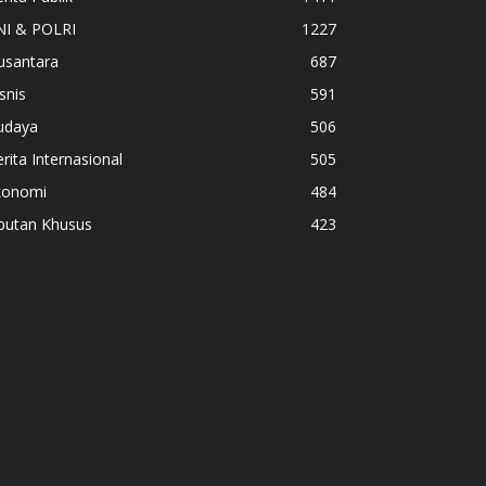
NI & POLRI
1227
usantara
687
snis
591
udaya
506
rita Internasional
505
konomi
484
iputan Khusus
423