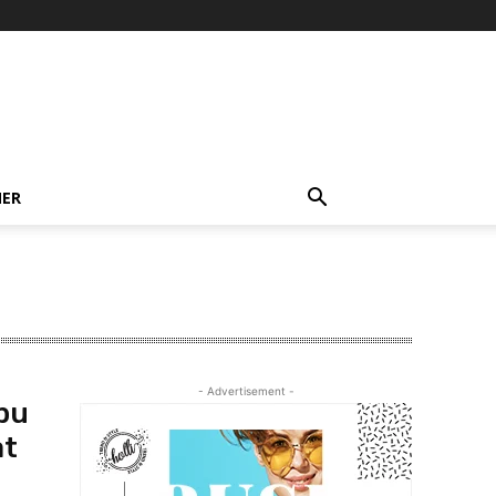
NER
- Advertisement -
ibu
at