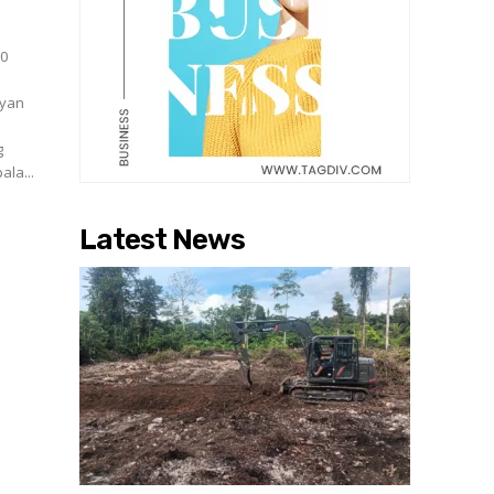
00
ayan
g
ala...
Latest News