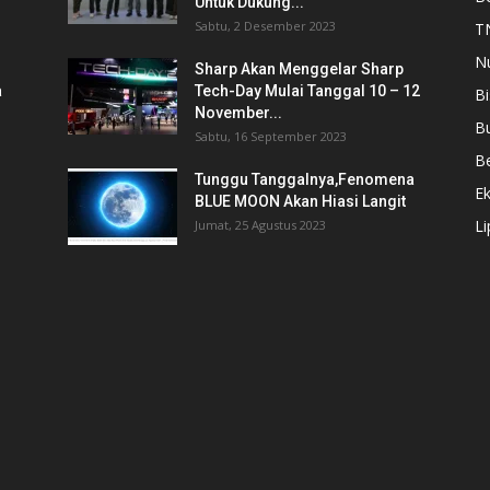
Untuk Dukung...
Sabtu, 2 Desember 2023
T
N
Sharp Akan Menggelar Sharp
a
Tech-Day Mulai Tanggal 10 – 12
Bi
November...
B
Sabtu, 16 September 2023
Be
Tunggu Tanggalnya,Fenomena
E
BLUE MOON Akan Hiasi Langit
L
Jumat, 25 Agustus 2023