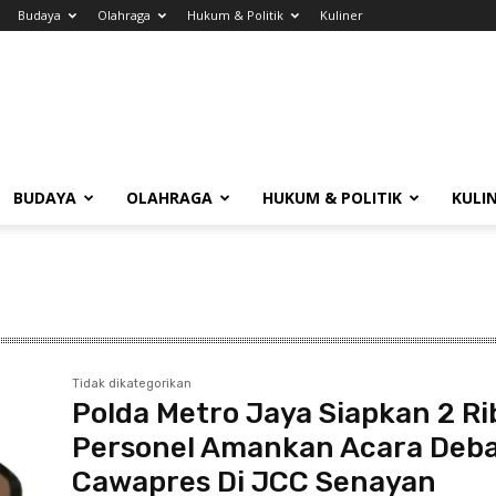
Budaya
Olahraga
Hukum & Politik
Kuliner
BUDAYA
OLAHRAGA
HUKUM & POLITIK
KULI
Tidak dikategorikan
Polda Metro Jaya Siapkan 2 R
Personel Amankan Acara Deb
Cawapres Di JCC Senayan