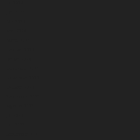
Juli 2024
Juni 2024
Mei 2024
April 2024
Maret 2024
Februari 2024
Januari 2024
Desember 2023
November 2023
Oktober 2023
September 2023
Agustus 2023
Juli 2023
Juni 2023
September 2021