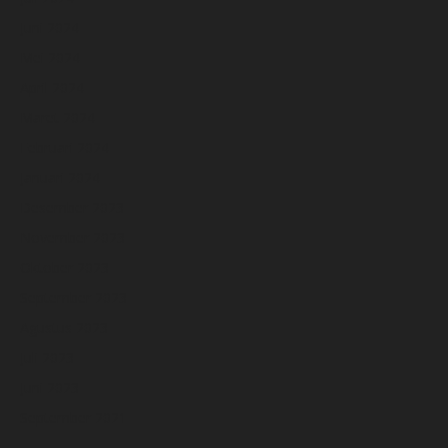
Juni 2024
Mei 2024
April 2024
Maret 2024
Februari 2024
Januari 2024
Desember 2023
November 2023
Oktober 2023
September 2023
Agustus 2023
Juli 2023
Juni 2023
September 2021