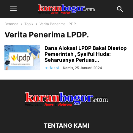
Beranda
Topik
Verita Penerima LPDP.
Verita Penerima LPDP.
Dana Alokasi LPDP Bakal Disetop
Pemerintah , Syaiful Huda:
Seharusnya Perluas...
redaksi
-
Kamis, 25 Januari 2024
TENTANG KAMI