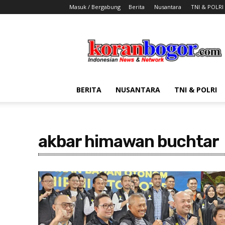
Masuk / Bergabung
Berita
Nusantara
TNI & POLRI
Koran
Bogor
BERITA
NUSANTARA
TNI & POLRI
akbar himawan buchtar