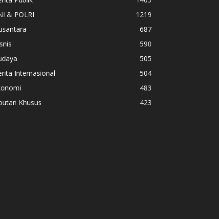
NI & POLRI
1219
usantara
687
snis
590
udaya
505
rita Internasional
504
konomi
483
iputan Khusus
423