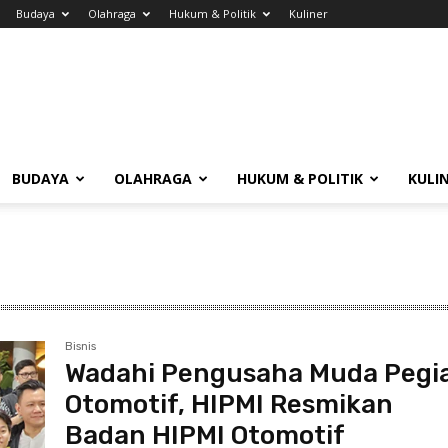
Budaya
Olahraga
Hukum & Politik
Kuliner
BUDAYA
OLAHRAGA
HUKUM & POLITIK
KULI
Bisnis
Wadahi Pengusaha Muda Pegi
Otomotif, HIPMI Resmikan
Badan HIPMI Otomotif