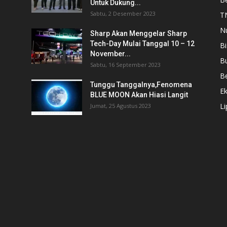
Untuk Dukung...
Sabtu, 2 Desember 2023
T
N
Sharp Akan Menggelar Sharp
Tech-Day Mulai Tanggal 10 – 12
Bi
November...
B
Sabtu, 16 September 2023
Be
Tunggu Tanggalnya,Fenomena
E
BLUE MOON Akan Hiasi Langit
L
Jumat, 25 Agustus 2023