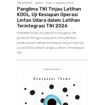
TNI & POLRI
admin
-
Rabu, 5 Agustus 2026
Panglima TNI Tinjau Latihan
KDOL, Uji Kesiapan Operasi
Lintas Udara dalam Latihan
Terintegrasi TNI 2026
KORANBOGOR.com,JAKARTA-Panglima TNI
Jenderal TNI Agus Subiyanto menyaksikan
pelaksanaan latihan Kelompok Depan Operasi
Linud (KDOL) dalam rangka Latihan Terintegrasi
TNI...
- Advertisement -