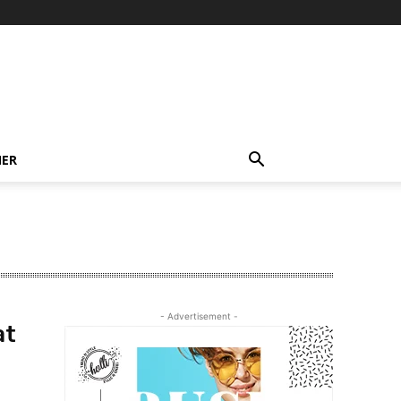
NER
- Advertisement -
at