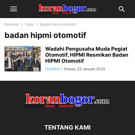
Beranda
Topik
Badan hipmi otomotif
badan hipmi otomotif
Wadahi Pengusaha Muda Pegiat
Otomotif, HIPMI Resmikan Badan
HIPMI Otomotif
redaksi
-
Selasa, 23 Januari 2024
TENTANG KAMI