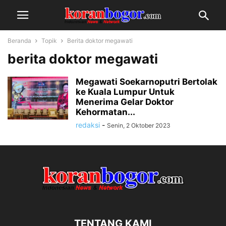
Beranda
Topik
Berita doktor megawati
berita doktor megawati
Megawati Soekarnoputri Bertolak
ke Kuala Lumpur Untuk
Menerima Gelar Doktor
Kehormatan...
redaksi
-
Senin, 2 Oktober 2023
TENTANG KAMI