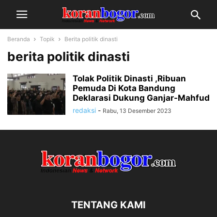
Beranda
Topik
Berita politik dinasti
berita politik dinasti
Tolak Politik Dinasti ,Ribuan
Pemuda Di Kota Bandung
Deklarasi Dukung Ganjar-Mahfud
redaksi
-
Rabu, 13 Desember 2023
TENTANG KAMI