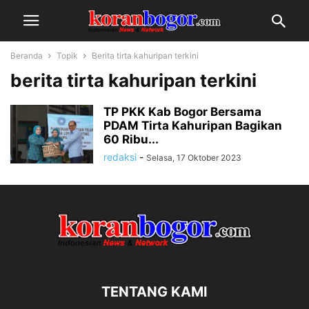
Beranda
Topik
Berita tirta kahuripan terkini
berita tirta kahuripan terkini
TP PKK Kab Bogor Bersama
PDAM Tirta Kahuripan Bagikan
60 Ribu...
redaksi
-
Selasa, 17 Oktober 2023
TENTANG KAMI