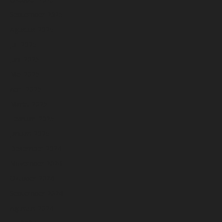
September 2025
Agustus 2025
Juli 2025
Juni 2025
Mei 2025
April 2025
Maret 2025
Februari 2025
Januari 2025
Desember 2024
November 2024
Oktober 2024
September 2024
Agustus 2024