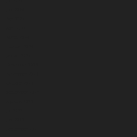
Juli 2024
Juni 2024
Mei 2024
April 2024
Maret 2024
Februari 2024
Januari 2024
Desember 2023
November 2023
Oktober 2023
September 2023
Agustus 2023
Juli 2023
Juni 2023
September 2021