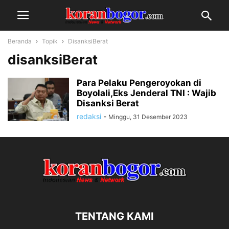
Beranda
Topik
DisanksiBerat
disanksiBerat
Para Pelaku Pengeroyokan di
Boyolali,Eks Jenderal TNI : Wajib
Disanksi Berat
redaksi
-
Minggu, 31 Desember 2023
TENTANG KAMI