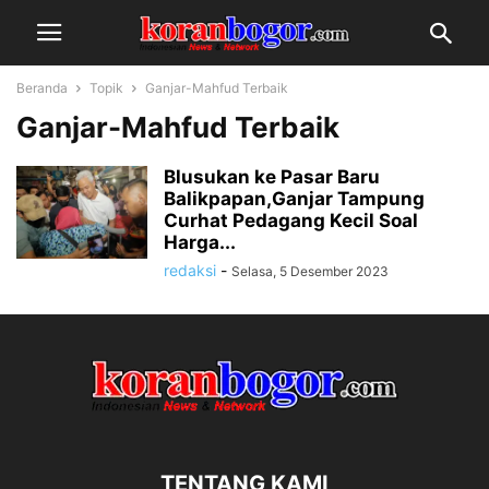
Beranda
Topik
Ganjar-Mahfud Terbaik
Ganjar-Mahfud Terbaik
Blusukan ke Pasar Baru
Balikpapan,Ganjar Tampung
Curhat Pedagang Kecil Soal
Harga...
redaksi
-
Selasa, 5 Desember 2023
TENTANG KAMI