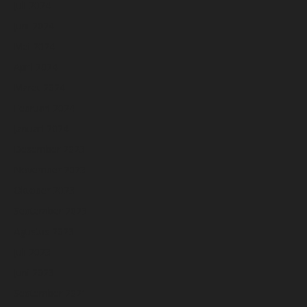
Juli 2024
Juni 2024
Mei 2024
April 2024
Maret 2024
Februari 2024
Januari 2024
Desember 2023
November 2023
Oktober 2023
September 2023
Agustus 2023
Juli 2023
Juni 2023
September 2021