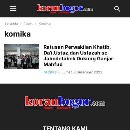
Beranda
Topik
Komika
komika
Ratusan Perwakilan Khatib,
Da’i,Ustaz,dan Ustazah se-
Jabodetabek Dukung Ganjar-
Mahfud
redaksi
-
Jumat, 8 Desember 2023
TENTANG KAMI