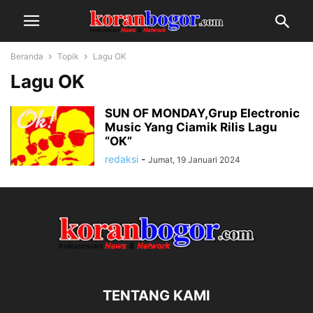
Beranda
Topik
Lagu OK
Lagu OK
SUN OF MONDAY,Grup Electronic
Music Yang Ciamik Rilis Lagu
“OK”
redaksi
-
Jumat, 19 Januari 2024
TENTANG KAMI