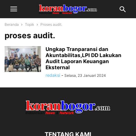
Beranda
Topik
Proses audit.
proses audit.
Ungkap Tranparansi dan
Akuntabilitas,LPI DD Lakukan
Audit Laporan Keuangan
Eksternal
redaksi
-
Selasa, 23 Januari 2024
TENTANG KAMI