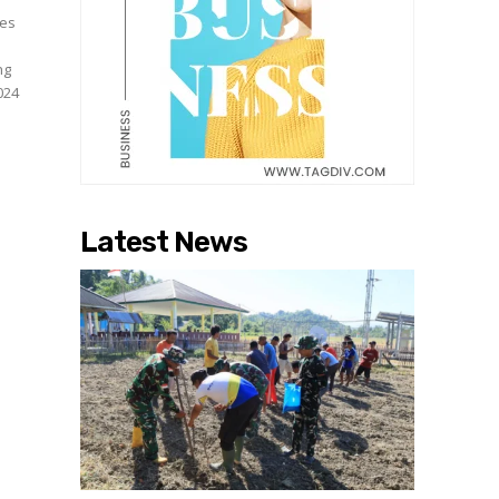
res
l
ng
Latest News