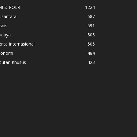
NI & POLRI
1224
usantara
687
snis
591
udaya
505
rita Internasional
505
konomi
484
iputan Khusus
423