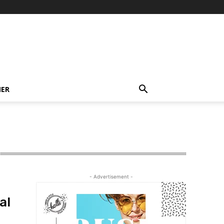
NER
- Advertisement -
al