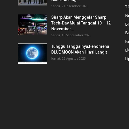
Sabtu, 2 Desember 2023
T
N
Sharp Akan Menggelar Sharp
Tech-Day Mulai Tanggal 10 – 12
Bi
November...
B
Sabtu, 16 September 2023
Be
Tunggu Tanggalnya,Fenomena
E
i
BLUE MOON Akan Hiasi Langit
L
Jumat, 25 Agustus 2023