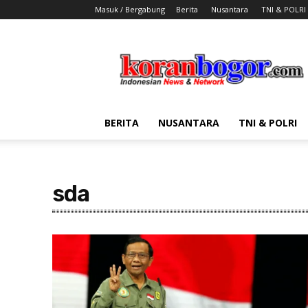
Masuk / Bergabung
Berita
Nusantara
TNI & POLRI
Koran
Bogor
BERITA
NUSANTARA
TNI & POLRI
sda