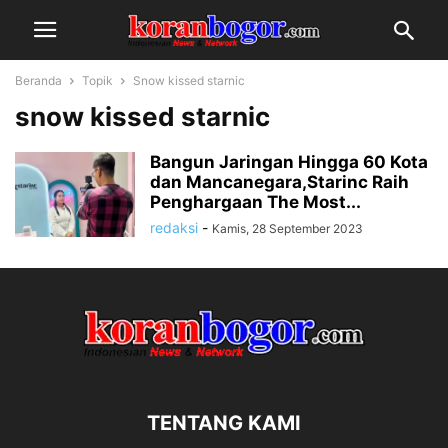
Beranda
Topik
Snow kissed starnic
snow kissed starnic
Bangun Jaringan Hingga 60 Kota
dan Mancanegara,Starinc Raih
Penghargaan The Most...
redaksi
-
Kamis, 28 September 2023
TENTANG KAMI