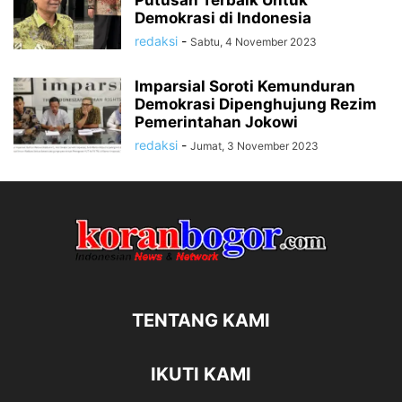
Putusan Terbaik Untuk
Demokrasi di Indonesia
redaksi
-
Sabtu, 4 November 2023
Imparsial Soroti Kemunduran
Demokrasi Dipenghujung Rezim
Pemerintahan Jokowi
redaksi
-
Jumat, 3 November 2023
TENTANG KAMI
IKUTI KAMI