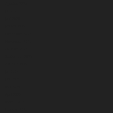
Agustus 2026
Juli 2026
Juni 2026
Januari 2026
Desember 2025
November 2025
Oktober 2025
September 2025
Agustus 2025
Juli 2025
Juni 2025
Mei 2025
April 2025
Maret 2025
Februari 2025