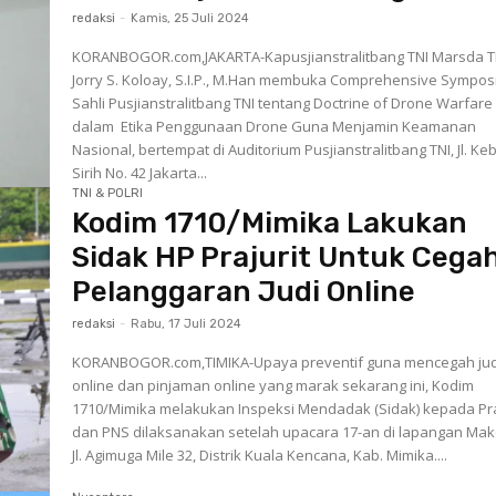
redaksi
-
Kamis, 25 Juli 2024
KORANBOGOR.com,JAKARTA-Kapusjianstralitbang TNI Marsda T
Jorry S. Koloay, S.I.P., M.Han membuka Comprehensive Sympo
Sahli Pusjianstralitbang TNI tentang Doctrine of Drone Warfare
dalam Etika Penggunaan Drone Guna Menjamin Keamanan
Nasional, bertempat di Auditorium Pusjianstralitbang TNI, Jl. Ke
Sirih No. 42 Jakarta...
TNI & POLRI
Kodim 1710/Mimika Lakukan
Sidak HP Prajurit Untuk Cega
Pelanggaran Judi Online
redaksi
-
Rabu, 17 Juli 2024
KORANBOGOR.com,TIMIKA-Upaya preventif guna mencegah jud
online dan pinjaman online yang marak sekarang ini, Kodim
1710/Mimika melakukan Inspeksi Mendadak (Sidak) kepada Pra
dan PNS dilaksanakan setelah upacara 17-an di lapangan Ma
Jl. Agimuga Mile 32, Distrik Kuala Kencana, Kab. Mimika....