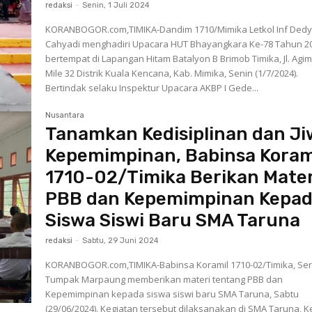
redaksi
-
Senin, 1 Juli 2024
KORANBOGOR.com,TIMIKA-Dandim 1710/Mimika Letkol Inf Dedy
Cahyadi menghadiri Upacara HUT Bhayangkara Ke-78 Tahun 2
bertempat di Lapangan Hitam Batalyon B Brimob Timika, Jl. Agi
Mile 32 Distrik Kuala Kencana, Kab. Mimika, Senin (1/7/2024).
Bertindak selaku Inspektur Upacara AKBP I Gede...
Nusantara
Tanamkan Kedisiplinan dan J
Kepemimpinan, Babinsa Koram
1710-02/Timika Berikan Mater
PBB dan Kepemimpinan Kepa
Siswa Siswi Baru SMA Taruna
redaksi
-
Sabtu, 29 Juni 2024
KORANBOGOR.com,TIMIKA-Babinsa Koramil 1710-02/Timika, Ser
Tumpak Marpaung memberikan materi tentang PBB dan
Kepemimpinan kepada siswa siswi baru SMA Taruna, Sabtu
(29/06/2024). Kegiatan tersebut dilaksanakan di SMA Taruna, Ke