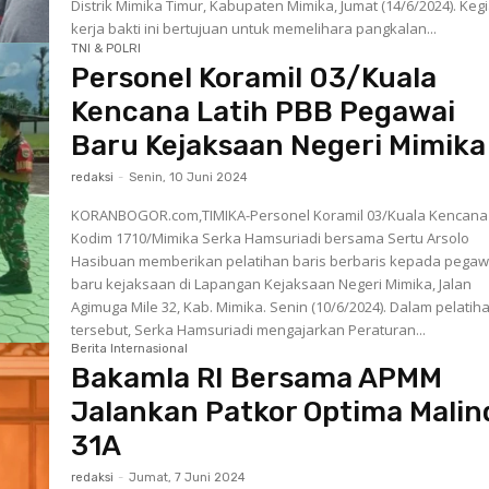
Distrik Mimika Timur, Kabupaten Mimika, Jumat (14/6/2024). Kegiatan
kerja bakti ini bertujuan untuk memelihara pangkalan...
TNI & POLRI
Personel Koramil 03/Kuala
Kencana Latih PBB Pegawai
Baru Kejaksaan Negeri Mimika
redaksi
-
Senin, 10 Juni 2024
KORANBOGOR.com,TIMIKA-Personel Koramil 03/Kuala Kencana
Kodim 1710/Mimika Serka Hamsuriadi bersama Sertu Arsolo
Hasibuan memberikan pelatihan baris berbaris kepada pegaw
baru kejaksaan di Lapangan Kejaksaan Negeri Mimika, Jalan
Agimuga Mile 32, Kab. Mimika. Senin (10/6/2024). Dalam pelatihan
tersebut, Serka Hamsuriadi mengajarkan Peraturan...
Berita Internasional
Bakamla RI Bersama APMM
Jalankan Patkor Optima Malin
31A
redaksi
-
Jumat, 7 Juni 2024