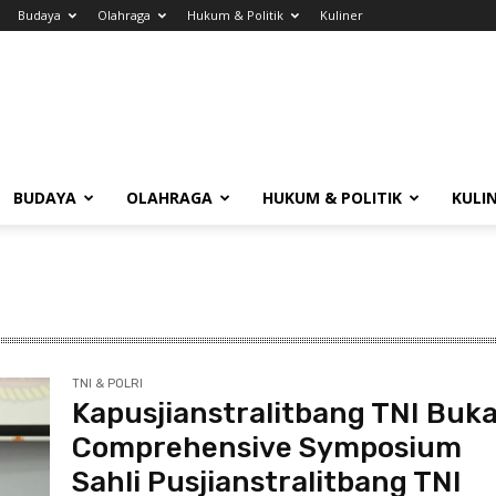
Budaya
Olahraga
Hukum & Politik
Kuliner
BUDAYA
OLAHRAGA
HUKUM & POLITIK
KULI
TNI & POLRI
Kapusjianstralitbang TNI Buk
Comprehensive Symposium
Sahli Pusjianstralitbang TNI