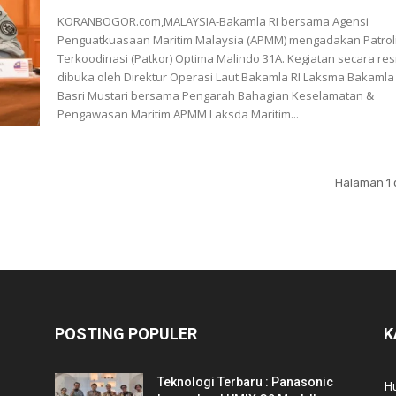
KORANBOGOR.com,MALAYSIA-Bakamla RI bersama Agensi
Penguatkuasaan Maritim Malaysia (APMM) mengadakan Patrol
Terkoodinasi (Patkor) Optima Malindo 31A. Kegiatan secara resmi
dibuka oleh Direktur Operasi Laut Bakamla RI Laksma Bakamla
Basri Mustari bersama Pengarah Bahagian Keselamatan &
Pengawasan Maritim APMM Laksda Maritim...
Halaman 1 
POSTING POPULER
K
Teknologi Terbaru : Panasonic
Hu