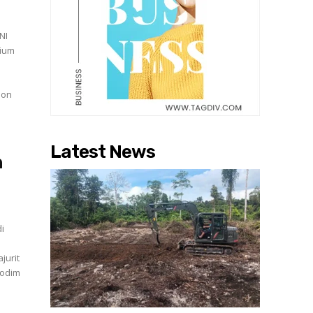
NI
sium
bon
Latest News
h
i
jurit
kodim