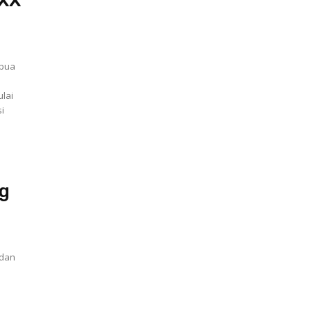
XX
apua
lai
i
ng
 dan