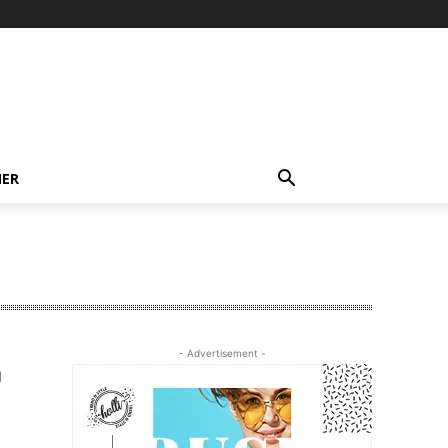
NER
- Advertisement -
a