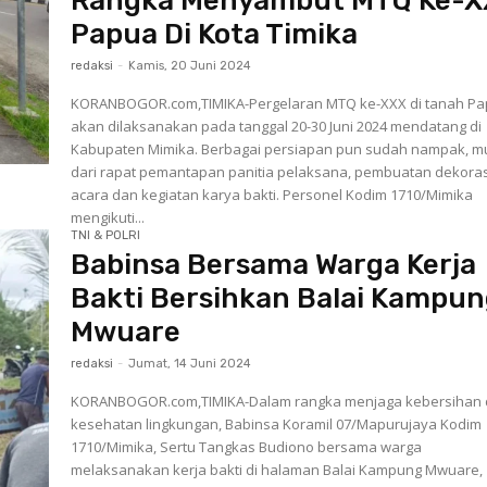
Rangka Menyambut MTQ Ke-X
Papua Di Kota Timika
redaksi
-
Kamis, 20 Juni 2024
KORANBOGOR.com,TIMIKA-Pergelaran MTQ ke-XXX di tanah P
akan dilaksanakan pada tanggal 20-30 Juni 2024 mendatang di
Kabupaten Mimika. Berbagai persiapan pun sudah nampak, mu
dari rapat pemantapan panitia pelaksana, pembuatan dekoras
acara dan kegiatan karya bakti. Personel Kodim 1710/Mimika
mengikuti...
TNI & POLRI
Babinsa Bersama Warga Kerja
Bakti Bersihkan Balai Kampu
Mwuare
redaksi
-
Jumat, 14 Juni 2024
KORANBOGOR.com,TIMIKA-Dalam rangka menjaga kebersihan
kesehatan lingkungan, Babinsa Koramil 07/Mapurujaya Kodim
1710/Mimika, Sertu Tangkas Budiono bersama warga
melaksanakan kerja bakti di halaman Balai Kampung Mwuare,