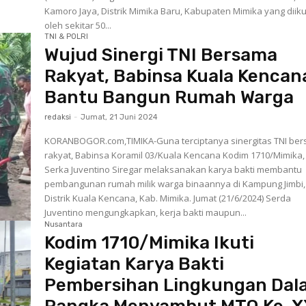
Kamoro Jaya, Distrik Mimika Baru, Kabupaten Mimika yang diiku
oleh sekitar 50...
TNI & POLRI
Wujud Sinergi TNI Bersama
Rakyat, Babinsa Kuala Kencan
Bantu Bangun Rumah Warga
redaksi
-
Jumat, 21 Juni 2024
KORANBOGOR.com,TIMIKA-Guna terciptanya sinergitas TNI be
rakyat, Babinsa Koramil 03/Kuala Kencana Kodim 1710/Mimika,
Serka Juventino Siregar melaksanakan karya bakti membantu
pembangunan rumah milik warga binaannya di Kampung Jimbi,
Distrik Kuala Kencana, Kab. Mimika. Jumat (21/6/2024) Serda
Juventino mengungkapkan, kerja bakti maupun...
Nusantara
Kodim 1710/Mimika Ikuti
Kegiatan Karya Bakti
Pembersihan Lingkungan Dal