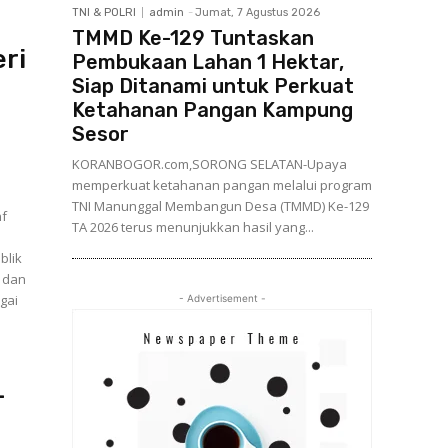
TNI & POLRI
admin
-
Jumat, 7 Agustus 2026
TMMD Ke-129 Tuntaskan
ri
Pembukaan Lahan 1 Hektar,
Siap Ditanami untuk Perkuat
Ketahanan Pangan Kampung
n
Sesor
KORANBOGOR.com,SORONG SELATAN-Upaya
memperkuat ketahanan pangan melalui program
TNI Manunggal Membangun Desa (TMMD) Ke-129
nf
TA 2026 terus menunjukkan hasil yang...
blik
 dan
- Advertisement -
-