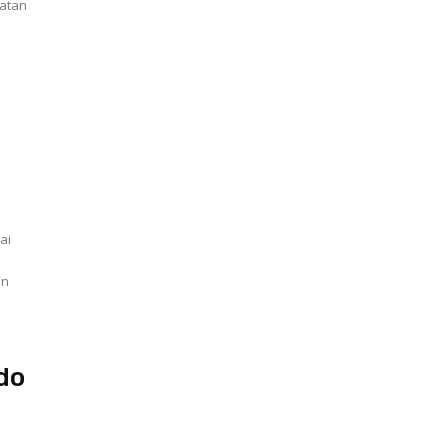
ai
do