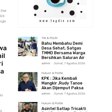
 Dwi
024
muga
TNI & POLRI
Bahu Membahu Demi
iwa
Desa Sehat, Satgas
TMMD Bersama Warga
il
Bersihkan Saluran Air
i
admin
-
Jumat, 7 Agustus 2026
da
Hukum & Politik
KPK : Jika Kembali
Mangkir ,Rudy Tanoe
Akan Dijemput Paksa
admin
-
Jumat, 7 Agustus 2026
tu
Hukum & Politik
Asintel Satlap Tricakti
l.