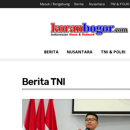
Masuk / Bergabung
Berita
Nusantara
TNI & POLRI
Koran
Bogor
BERITA
NUSANTARA
TNI & POLRI
Berita TNI