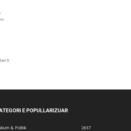
i
dari 5
ATEGORI E POPULLARIZUAR
kum & Politik
2637