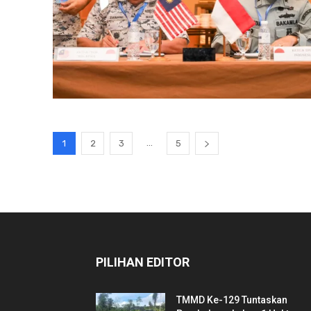
...
1
2
3
5
PILIHAN EDITOR
TMMD Ke-129 Tuntaskan