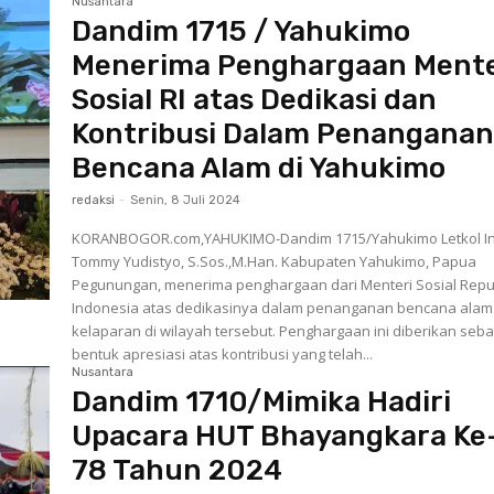
Nusantara
Dandim 1715 / Yahukimo
Menerima Penghargaan Mente
Sosial RI atas Dedikasi dan
Kontribusi Dalam Penangana
Bencana Alam di Yahukimo
redaksi
-
Senin, 8 Juli 2024
KORANBOGOR.com,YAHUKIMO-Dandim 1715/Yahukimo Letkol I
Tommy Yudistyo, S.Sos.,M.Han. Kabupaten Yahukimo, Papua
Pegunungan, menerima penghargaan dari Menteri Sosial Repu
Indonesia atas dedikasinya dalam penanganan bencana alam
kelaparan di wilayah tersebut. Penghargaan ini diberikan sebagai
bentuk apresiasi atas kontribusi yang telah...
Nusantara
Dandim 1710/Mimika Hadiri
Upacara HUT Bhayangkara Ke
78 Tahun 2024