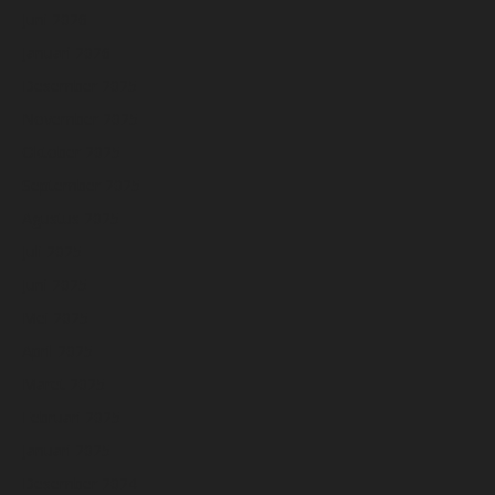
Juni 2026
Januari 2026
Desember 2025
November 2025
Oktober 2025
September 2025
Agustus 2025
Juli 2025
Juni 2025
Mei 2025
April 2025
Maret 2025
Februari 2025
Januari 2025
Desember 2024